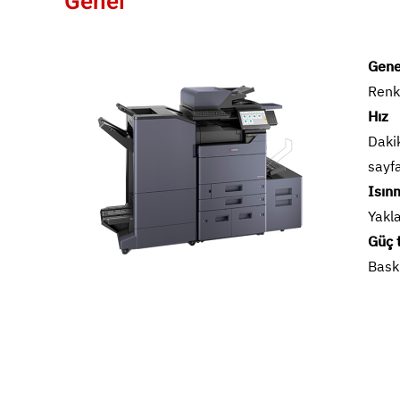
Genel
Gene
Renk
Hız
Daki
sayf
Isın
Yakl
Güç 
Bask