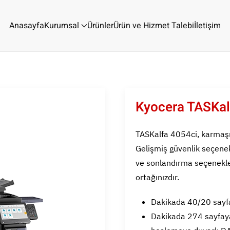
Anasayfa
Kurumsal
Ürünler
Ürün ve Hizmet Talebi
İletişim
Kyocera TASKal
TASKalfa 4054ci, karmaşık 
Gelişmiş güvenlik seçenek
ve sonlandırma seçenekleri
ortağınızdır.
Dakikada 40/20 sayfa
Dakikada 274 sayfaya 