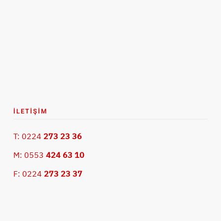
İLETIŞIM
T: 0224
273 23 36
M: 0553
424 63 10
F: 0224
273 23 37