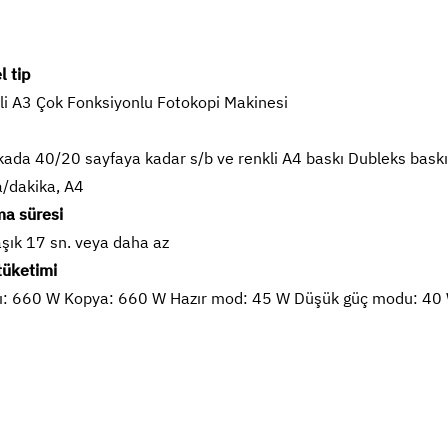
l tip
li A3 Çok Fonksiyonlu Fotokopi Makinesi
kada 40/20 sayfaya kadar s/b ve renkli A4 baskı Dubleks baskı 
a/dakika, A4
ma süresi
aşık 17 sn. veya daha az
tüketimi
ı: 660 W Kopya: 660 W Hazır mod: 45 W Düşük güç modu: 40