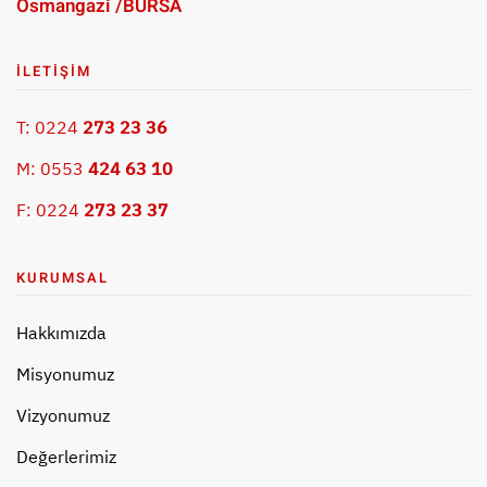
Osmangazi /BURSA
İLETIŞIM
T: 0224
273 23 36
M: 0553
424 63 10
F: 0224
273 23 37
KURUMSAL
Hakkımızda
Misyonumuz
Vizyonumuz
Değerlerimiz